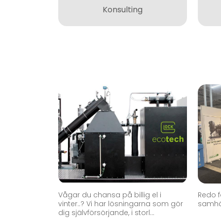
Konsulting
Vågar du chansa på billig el i
Redo f
vinter..? Vi har lösningarna som gör
samhäs
dig självförsörjande, i storl...